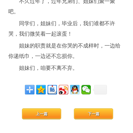
不久过年了，过年兄弟们、姐妹们聚一聚
吧。
同学们，姐妹们，毕业后，我们谁都不许
哭，我们微笑着一起滚蛋！
姐妹的职责就是在你哭的不成样时，一边给
你递纸巾，一边还不忘损你。
姐妹们，咱要不离不弃。
上一篇
下一篇