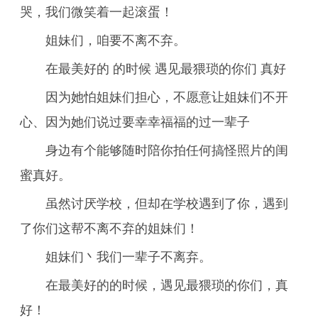
哭，我们微笑着一起滚蛋！
姐妹们，咱要不离不弃。
在最美好的 的时候 遇见最猥琐的你们 真好
因为她怕姐妹们担心，不愿意让姐妹们不开
心、因为她们说过要幸幸福福的过一辈子
身边有个能够随时陪你拍任何搞怪照片的闺
蜜真好。
虽然讨厌学校，但却在学校遇到了你，遇到
了你们这帮不离不弃的姐妹们！
姐妹们丶我们一辈子不离弃。
在最美好的的时候，遇见最猥琐的你们，真
好！