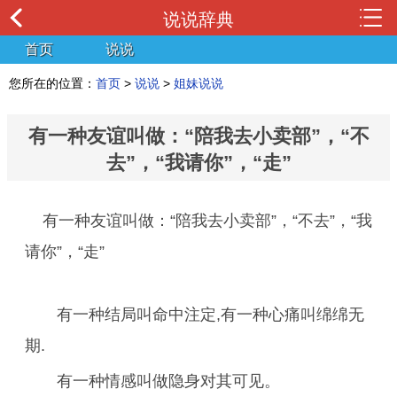
说说辞典
首页
说说
您所在的位置：
首页
>
说说
>
姐妹说说
有一种友谊叫做：“陪我去小卖部”，“不
去”，“我请你”，“走”
有一种友谊叫做：“陪我去小卖部”，“不去”，“我
请你”，“走”
有一种结局叫命中注定,有一种心痛叫绵绵无
期.
有一种情感叫做隐身对其可见。