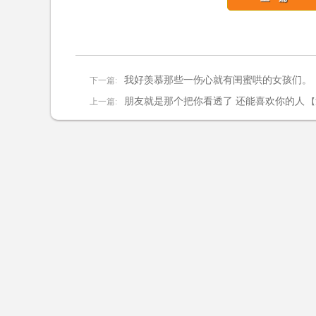
我好羡慕那些一伤心就有闺蜜哄的女孩们。
下一篇:
朋友就是那个把你看透了 还能喜欢你的人
上一篇:
【