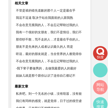
相关文章
不管是谁的错先道歉的那个人一定是最在乎
我逗不逗逼 取决于站在我面前的人跟我熟
不会在意无视我的人，不会忘记帮助过我的人
我有一个很好的女朋友，我们不是情侣，我们不
那些吵不散，骂不走的人，才是最在乎你的人。
朋友不是先来的人或者认识最久的人 而是
听说，最好的朋友就是，当全世界的人都觉得你
快搜
不会在意无视我的人，不会忘记帮助过我的人
-我下辈子要做男的，去做我最爱的人的最好
姐妹儿就是那个跟你认识了连你自己都记不
网站
最新文章
导航
私奔吧。到一个无名的小镇，没有喧嚣，没有烦
我们有同样的感觉，就是觉得，日子过的很空虚
快速
搜索