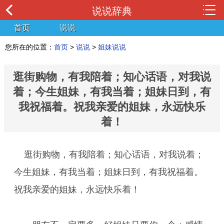
说说辞典
首页
说说
您所在的位置：
首页
>
说说
>
姐妹说说
逛街购物，有我陪着；知心话语，对我说
着；今生姐妹，有我当着；姐妹日到，有
我祝福着。祝我亲爱的姐妹，永远快乐
着！
逛街购物，有我陪着；知心话语，对我说着；
今生姐妹，有我当着；姐妹日到，有我祝福着。
祝我亲爱的姐妹，永远快乐着！