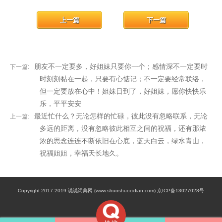
上一篇
下一篇
朋友不一定要多，好姐妹只要你一个；感情深不一定要时
下一篇:
时刻刻黏在一起，只要有心惦记；不一定要经常联络，
但一定要放在心中！姐妹日到了，好姐妹，愿你快快乐
乐，平平安安
最近忙什么？无论怎样的忙碌，彼此没有忽略联系，无论
上一篇:
多远的距离，没有忽略彼此相互之间的祝福，还有那浓
浓的思念连连不断依旧在心底，蓝天白云，绿水青山，
祝福姐姐，幸福天长地久。
Copyright 2017-2019 说说词典网 (www.shuoshuocidian.com) 京ICP备13027028号