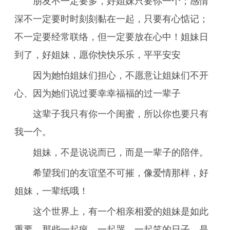
朋友不一定要多，好姐妹只要你一个；感情
深不一定要时时刻刻黏在一起，只要有心惦记；
不一定要经常联络，但一定要放在心中！姐妹日
到了，好姐妹，愿你快快乐乐，平平安安
因为她怕姐妹们担心，不愿意让姐妹们不开
心、因为她们说过要幸幸福福的过一辈子
这辈子我只有你一个闺蜜，所以你也要只有
我一个。
姐妹，不是说说而已，而是一辈子的陪伴。
希望我们的友谊坚不可摧，像爱情那样，好
姐妹，一辈纸哦！
这个世界上，有一个相亲相爱的姐妹是如此
重要，那些一起疯、一起哭、一起笑的日子，是