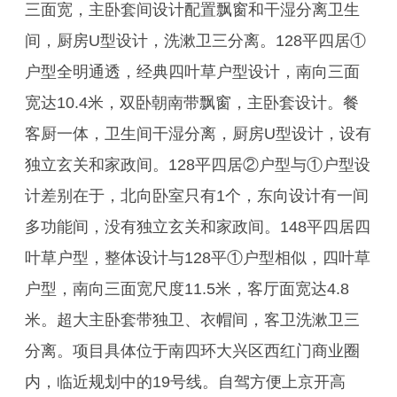
三面宽，主卧套间设计配置飘窗和干湿分离卫生
间，厨房U型设计，洗漱卫三分离。128平四居①
户型全明通透，经典四叶草户型设计，南向三面
宽达10.4米，双卧朝南带飘窗，主卧套设计。餐
客厨一体，卫生间干湿分离，厨房U型设计，设有
独立玄关和家政间。128平四居②户型与①户型设
计差别在于，北向卧室只有1个，东向设计有一间
多功能间，没有独立玄关和家政间。148平四居四
叶草户型，整体设计与128平①户型相似，四叶草
户型，南向三面宽尺度11.5米，客厅面宽达4.8
米。超大主卧套带独卫、衣帽间，客卫洗漱卫三
分离。项目具体位于南四环大兴区西红门商业圈
内，临近规划中的19号线。自驾方便上京开高