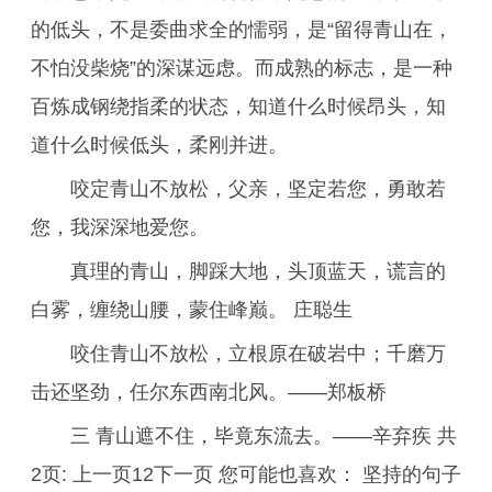
的低头，不是委曲求全的懦弱，是“留得青山在，
不怕没柴烧”的深谋远虑。而成熟的标志，是一种
百炼成钢绕指柔的状态，知道什么时候昂头，知
道什么时候低头，柔刚并进。
咬定青山不放松，父亲，坚定若您，勇敢若
您，我深深地爱您。
真理的青山，脚踩大地，头顶蓝天，谎言的
白雾，缠绕山腰，蒙住峰巅。 庄聪生
咬住青山不放松，立根原在破岩中；千磨万
击还坚劲，任尔东西南北风。——郑板桥
三 青山遮不住，毕竟东流去。——辛弃疾 共
2页: 上一页12下一页 您可能也喜欢： 坚持的句子