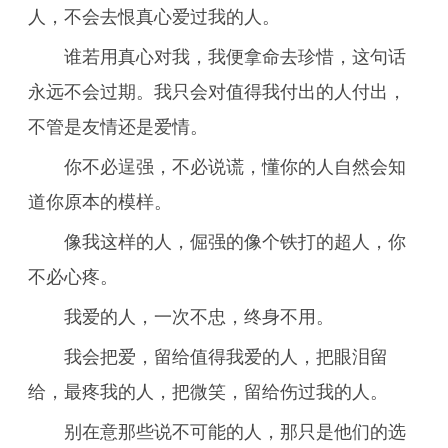
人，不会去恨真心爱过我的人。
谁若用真心对我，我便拿命去珍惜，这句话
永远不会过期。我只会对值得我付出的人付出，
不管是友情还是爱情。
你不必逞强，不必说谎，懂你的人自然会知
道你原本的模样。
像我这样的人，倔强的像个铁打的超人，你
不必心疼。
我爱的人，一次不忠，终身不用。
我会把爱，留给值得我爱的人，把眼泪留
给，最疼我的人，把微笑，留给伤过我的人。
别在意那些说不可能的人，那只是他们的选