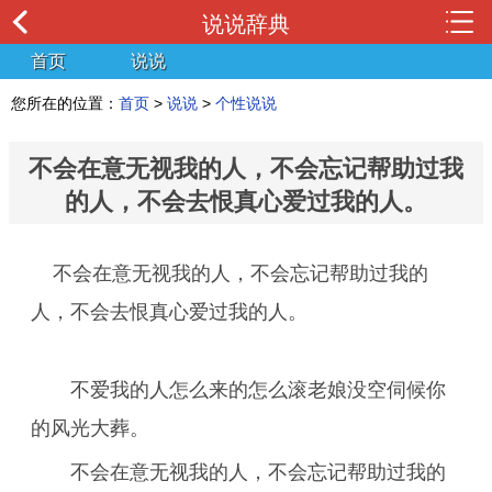
说说辞典
首页
说说
您所在的位置：
首页
>
说说
>
个性说说
不会在意无视我的人，不会忘记帮助过我
的人，不会去恨真心爱过我的人。
不会在意无视我的人，不会忘记帮助过我的
人，不会去恨真心爱过我的人。
不爱我的人怎么来的怎么滚老娘没空伺候你
的风光大葬。
不会在意无视我的人，不会忘记帮助过我的