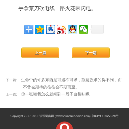
手拿菜刀砍电线一路火花带闪电。
上一篇
下一篇
生命中的许多东西是可遇不可求，刻意强求的得不到，而
下一篇:
不曾被期待的往往会不期而至。
你一张嘴我怎么就闻到一股子白带味呢
上一篇:
Copyright 2017-2019 说说词典网 (www.shuoshuocidian.com) 京ICP备13027028号