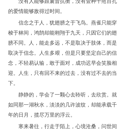
没有人能够跟曩昔抗衡，没有壹种千疮百孔
的爱情能够敌得过时间。
信念之于人，犹翅膀之于飞鸟。燕雀只能穿
梭于林间，鸿鹄却能翱翔于九天，只因它们的翅
膀不同。人，能走多远，不是取决于肢体，而是
取决于信念。人生多艰，但是只要坚定自己的信
念，不轻易认输，敢于面对，成功迟早会笑脸相
迎。人生，只有回不来的过去，没有过不去的当
下。
静静的，学会了一颗心去聆听，去欣赏。就
如同那一湖秋水，淡淡的几许波纹，却能承载千
年的日月，揽尽万里的浮云。
寒来暑往，行走于陌上，心境沧桑，问世间