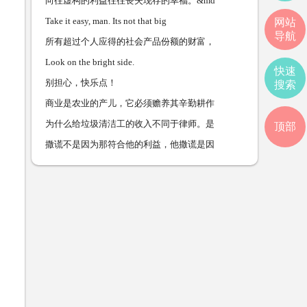
向往虚构的利益往往丧失现存的幸福。&md
Take it easy, man. Its not that big
网站
导航
所有超过个人应得的社会产品份额的财富，
Look on the bright side.
快速
别担心，快乐点！
搜索
商业是农业的产儿，它必须赡养其辛勤耕作
为什么给垃圾清洁工的收入不同于律师。是
顶部
撒谎不是因为那符合他的利益，他撒谎是因