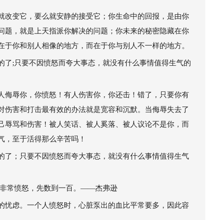
就改变它，要么就安静的接受它；你生命中的回报，是由你
问题，就是上天指派你解决的问题；你未来的秘密隐藏在你
在于你和别人相像的地方，而在于你与别人不一样的地方。
的了;只要不因愤怒而夸大事态，就没有什么事情值得生气的
人侮辱你，你愤怒！有人伤害你，你还击！错了，只要你有
对伤害和打击最有效的办法就是宽容和沉默。当侮辱失去了
己辱骂和伤害！被人笑话、被人奚落、被人议论不是你，而
气，至于活得那么辛苦吗！
的了；只要不因愤怒而夸大事态，就没有什么事情值得生气
果非常愤怒，先数到一百。——杰弗逊
的忧虑。一个人愤怒时，心脏泵出的血比平常要多，因此容