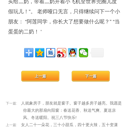
买给二奶，带着二奶开着小飞机全世界兜圈儿度
假玩儿！”。 老师哑口无言，只得继续问下一个小
朋友： “阿莲同学，你长大了想要做什么呢？” “当
蛋蛋的二奶！ '
上一篇
下一篇
人就象房子，朋友就是窗子。窗子越多房子越亮。我愿是
下一篇:
你最大的那扇向阳窗：春送花香、秋送气爽、夏送凉
风、冬送暖阳。祝三八节快乐!
女人二十一朵花，三十小甜瓜，四十更火辣，五十变潇
上一篇: