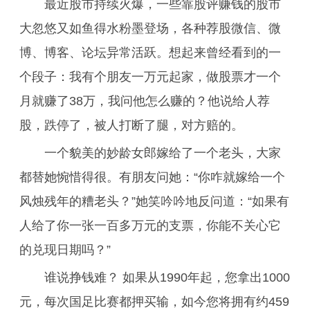
最近股市持续火爆，一些靠股评赚钱的股市
大忽悠又如鱼得水粉墨登场，各种荐股微信、微
博、博客、论坛异常活跃。想起来曾经看到的一
个段子：我有个朋友一万元起家，做股票才一个
月就赚了38万，我问他怎么赚的？他说给人荐
股，跌停了，被人打断了腿，对方赔的。
一个貌美的妙龄女郎嫁给了一个老头，大家
都替她惋惜得很。有朋友问她：“你咋就嫁给一个
风烛残年的糟老头？”她笑吟吟地反问道：“如果有
人给了你一张一百多万元的支票，你能不关心它
的兑现日期吗？”
谁说挣钱难？ 如果从1990年起，您拿出1000
元，每次国足比赛都押买输，如今您将拥有约459