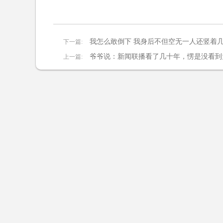
我怎么敢倒下 我身后不但空无一人还竖着
下一篇:
爷爷说：新闻联播看了几十年，愣是没看到
上一篇: