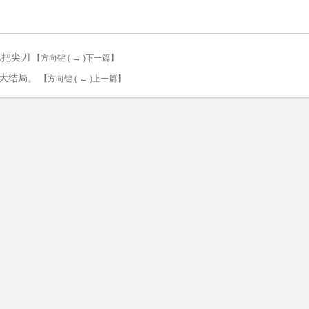
几把尖刀
【方向键 ( → )下一篇】
大结局。
【方向键 ( ← )上一篇】