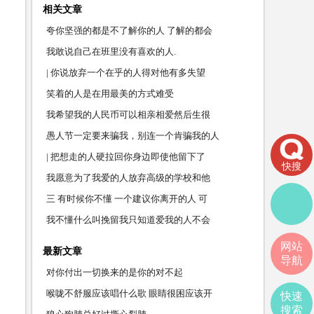
相关文章
夸你坚强的都是不了解你的人 了解的都会
我敢说自己在班里没有喜欢的人.
| 你说放弃一个在乎的人得对他有多失望
笑着的人是在用最美的方式难受
我希望我的人民币可以相亲相爱然后生很
愚人节一定要来骗我，别连一个肯骗我的人
| 把想走的人硬拉回你身边即使他留下了
快搜
我愿意为了我爱的人放弃高级的学校和他
三 有时候你不懂 一个建议你离开的人 可
我不懂什么叫挽留我只知道爱我的人不会
网站
最新文章
导航
对你付出一切换来的是你的对不起
喉咙不舒服应该唱什么歌 眼睛很困应该开
快速
搜索