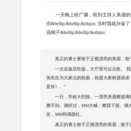
一天晚上听广播，听到主持人美眉的甜
但&hellip;&hellip;&rdquo; 
说桃子&hellip;&hellip;&rdquo;
真正的勇士要敢于正视漂亮的美眉，敢
一次在饭店吃饭，大厅里可以点歌。 
张先生为大家点的歌曲，祝愿大家财源滚滚！
是你》。”
一日，学校大扫除。一漂亮美眉擦玻璃
擦不到。偶经过，MM大喊：擦我下面。偶
笑，MM和偶面红。
真正的勇士敢于正视漂亮的美眉，敢于