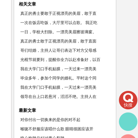
相关文章
真正的勇士要敢于正视漂亮的美眉，敢于直
一次在饭店吃饭，大厅里可以点歌。 我正吃
一日，学校大扫除。一漂亮美眉擦玻璃窗。
真正的勇士敢于正视漂亮的美眉，敢于直面
哥们结婚，主持人让哥们表达下对方父母感
光棍节就要到，提醒你全力以赴准备好，以百
我在大学门口手机贴膜，一天过来一漂亮美
毕业多年，参加个同学的婚礼。平时这个同
我在大学门口手机贴膜，一天过来一漂亮美
领导在台上口若悬河，滔滔不绝。主持人在
快搜
最新文章
对你付出一切换来的是你的对不起
喉咙不舒服应该唱什么歌 眼睛很困应该开