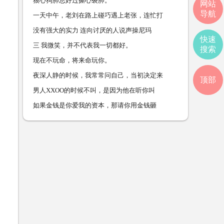
狼心狗肺总好过撕心裂肺。
网站
导航
一天中午，老刘在路上碰巧遇上老张，连忙打
没有强大的实力 连向讨厌的人说声操尼玛
快速
三 我微笑，并不代表我一切都好。
搜索
现在不玩命，将来命玩你。
夜深人静的时候，我常常问自己，当初决定来
顶部
男人XXOO的时候不叫，是因为他在听你叫
如果金钱是你爱我的资本，那请你用金钱砸