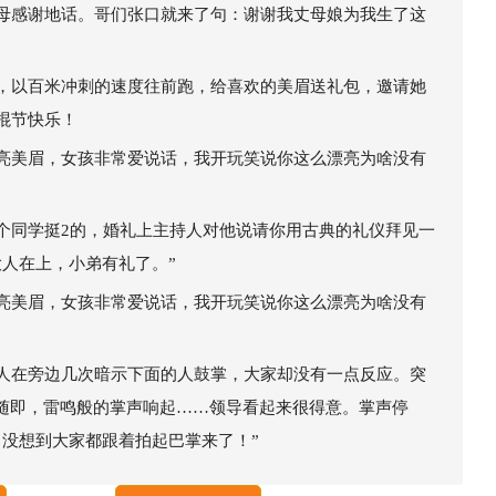
母感谢地话。哥们张口就来了句：谢谢我丈母娘为我生了这
，以百米冲刺的速度往前跑，给喜欢的美眉送礼包，邀请她
棍节快乐！
亮美眉，女孩非常爱说话，我开玩笑说你这么漂亮为啥没有
个同学挺2的，婚礼上主持人对他说请你用古典的礼仪拜见一
人在上，小弟有礼了。”
亮美眉，女孩非常爱说话，我开玩笑说你这么漂亮为啥没有
人在旁边几次暗示下面的人鼓掌，大家却没有一点反应。突
。随即，雷鸣般的掌声响起……领导看起来很得意。掌声停
，没想到大家都跟着拍起巴掌来了！”