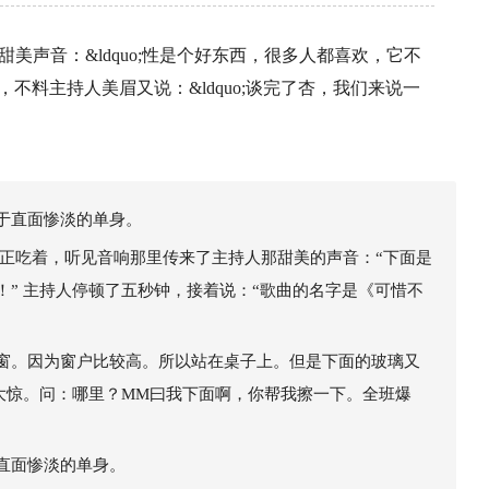
美声音：&ldquo;性是个好东西，很多人都喜欢，它不
当时我就兴奋了，不料主持人美眉又说：&ldquo;谈完了杏，我们来说一
于直面惨淡的单身。
我正吃着，听见音响那里传来了主持人那甜美的声音：“下面是
” 主持人停顿了五秒钟，接着说：“歌曲的名字是《可惜不
窗。因为窗户比较高。所以站在桌子上。但是下面的玻璃又
大惊。问：哪里？MM曰我下面啊，你帮我擦一下。全班爆
直面惨淡的单身。