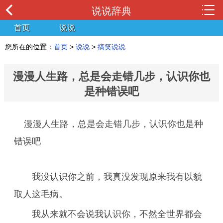
说说辞典
首页
说说
您所在的位置：
首页
>
说说
>
搞笑说说
漫漫人生路，总是会走错几步，认识你也
是种错误吧
漫漫人生路，总是会走错几步，认识你也是种
错误吧
我没认识你之前，我真没发现原来我有以貌
取人这毛病。
我从来就不会说我认识你，不然全世界都会