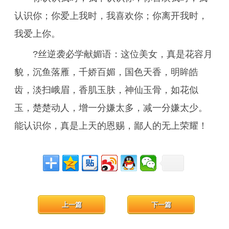
认识你；你爱上我时，我喜欢你；你离开我时，
我爱上你。
?丝逆袭必学献媚语：这位美女，真是花容月
貌，沉鱼落雁，千娇百媚，国色天香，明眸皓
齿，淡扫峨眉，香肌玉肤，神仙玉骨，如花似
玉，楚楚动人，增一分嫌太多，减一分嫌太少。
能认识你，真是上天的恩赐，鄙人的无上荣耀！
上一篇
下一篇